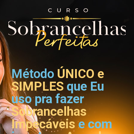
Método
ÚNICO e
SIMPLES
que Eu
uso pra fazer
Sobrancelhas
Impecáveis
e com